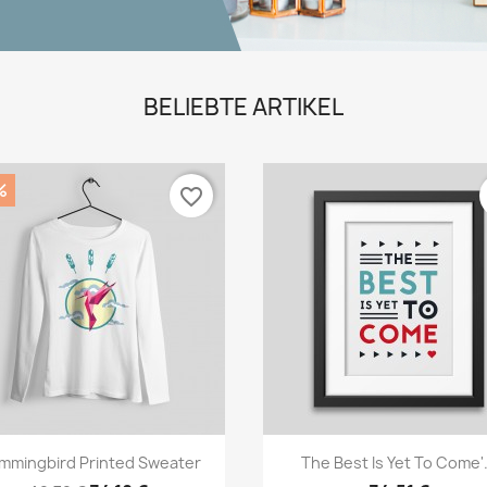
BELIEBTE ARTIKEL
%
favorite_border
Vorschau
Vorschau


mmingbird Printed Sweater
The Best Is Yet To Come'.