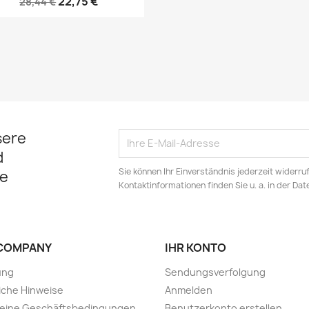
22,75 €
28,44 €
sere
d
Sie können Ihr Einverständnis jederzeit widerru
e
Kontaktinformationen finden Sie u. a. in der Da
COMPANY
IHR KONTO
ung
Sendungsverfolgung
iche Hinweise
Anmelden
meine Geschäftsbedingungen
Benutzerkonto erstellen