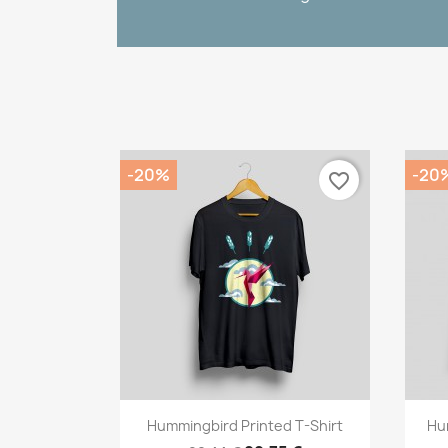
-20%
-20
favorite_border
Vorschau

Hummingbird Printed T-Shirt
Hu