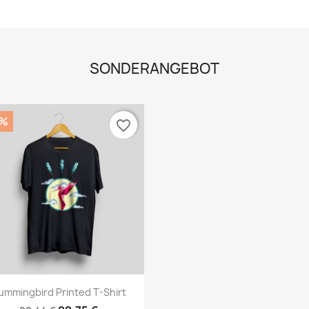
SONDERANGEBOT
0%
favorite_border
Vorschau

ummingbird Printed T-Shirt