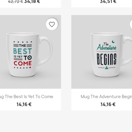
34,18 €
34,51 €
42,72 €
favorite_border
Vorschau
Vorschau


g The Best Is Yet To Come
Mug The Adventure Begi
14,16 €
14,16 €