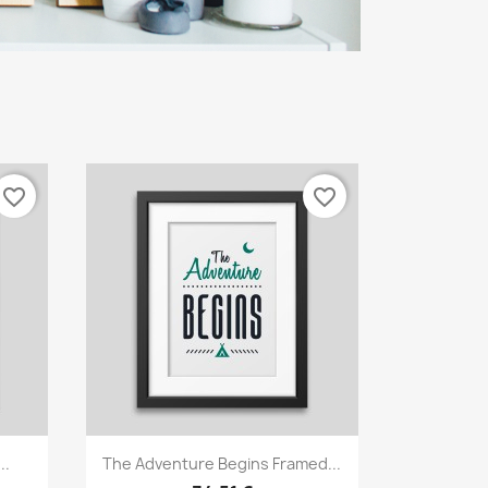
favorite_border
favorite_border
Vorschau

..
The Adventure Begins Framed...