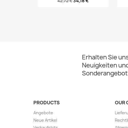
34,18 €
42,72 €
Erhalten Sie un
Neuigkeiten un
Sonderangebot
PRODUCTS
OUR 
Angebote
Liefer
Neue Artikel
Rechtl
Verkaufshits
Allge