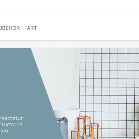
UBEHÖR
ART
onsectetur
n tortor et
leo.