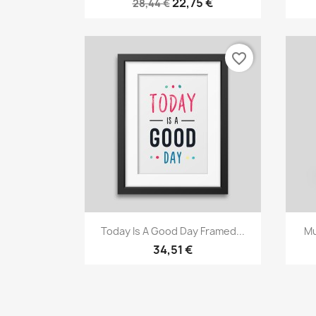
22,75 €
28,44 €
favorite_border
Vorschau

Today Is A Good Day Framed...
Mu
34,51 €