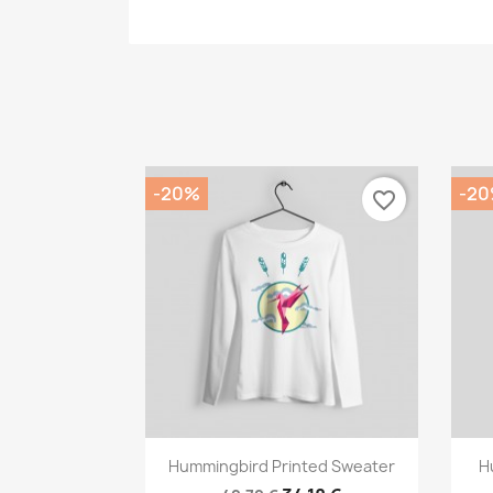
-20%
-2
favorite_border
Vorschau

Hummingbird Printed Sweater
H