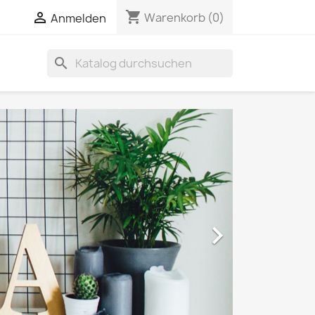
shopping_cart

Warenkorb
(0)
Anmelden
search
