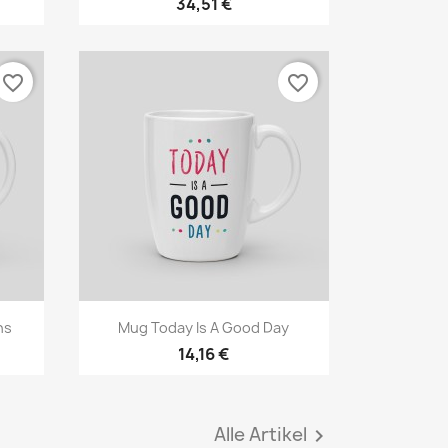
34,51 €
favorite_border
favorite_border
Vorschau

ns
Mug Today Is A Good Day
14,16 €
Alle Artikel
